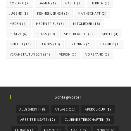
CORONA
(3)
DAMEN
(1)
GÄSTE
(3)
HERREN
(2)
JUGEND
(1)
KENNENLERNEN
(3)
MANNSCHAFT
(2)
MEDEN
(4)
MEDENSPIELE
(6)
MITGLIEDER
(18)
PLÄTZE
(6)
SPASS
(20)
SPIELBERICHT
(9)
SPIELE
(4)
SPIELEN
(13)
TENNIS
(10)
TRAINING
(2)
TURNIER
(1)
VERANSTALTUNGEN
(24)
VEREIN
(2)
VORSTAND
(2)
Schlagwörter
ALLGEMEIN
(48)
ANLAGE
(21)
APEROL-CUP
(1)
ARBEITSEINSATZ
(12)
CLUBMEISTERSCHAFTEN
(3)
CORONA
(3)
DAMEN
(1)
GÄSTE
(3)
HERREN
(2)