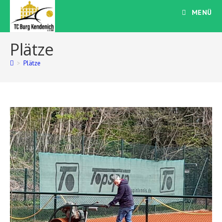
Zum
MENÜ
Inhalt
springen
Plätze
>
Plätze