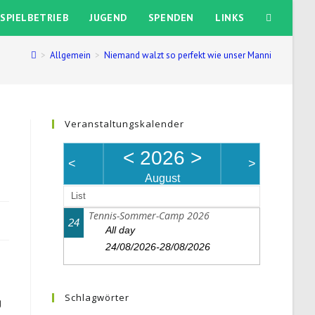
SPIELBETRIEB
JUGEND
SPENDEN
LINKS
WEBSITE-
SUCHE
>
Allgemein
>
Niemand walzt so perfekt wie unser Manni
UMSCHALT
Veranstaltungskalender
<
2026
>
<
>
August
List
Tennis-Sommer-Camp 2026
24
All day
24/08/2026-28/08/2026
Schlagwörter
g