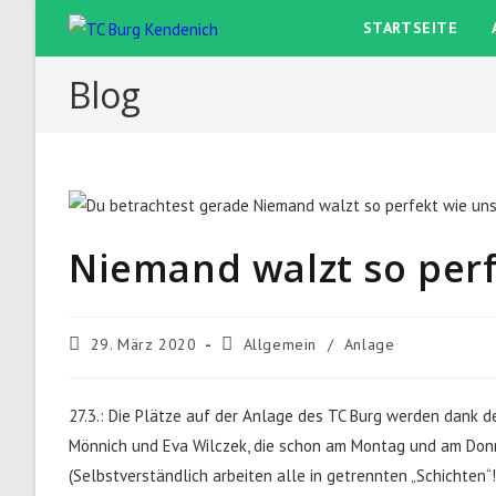
Zum
STARTSEITE
Inhalt
springen
Blog
Niemand walzt so per
Beitrag
Beitrags-
29. März 2020
Allgemein
/
Anlage
veröffentlicht:
Kategorie:
27.3.: Die Plätze auf der Anlage des TC Burg werden dank de
Mönnich und Eva Wilczek, die schon am Montag und am Don
(Selbstverständlich arbeiten alle in getrennten „Schichten