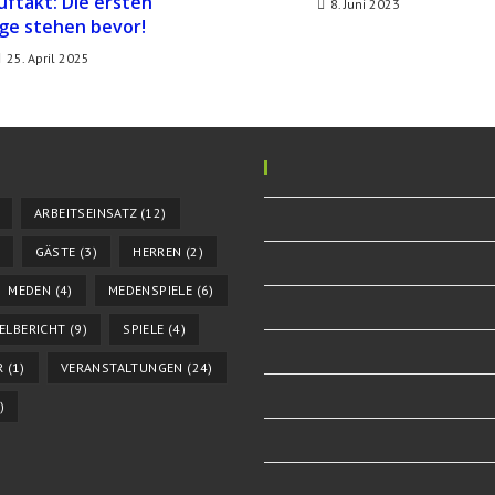
uftakt: Die ersten
8. Juni 2023
age stehen bevor!
25. April 2025
ARBEITSEINSATZ
(12)
GÄSTE
(3)
HERREN
(2)
MEDEN
(4)
MEDENSPIELE
(6)
IELBERICHT
(9)
SPIELE
(4)
R
(1)
VERANSTALTUNGEN
(24)
)