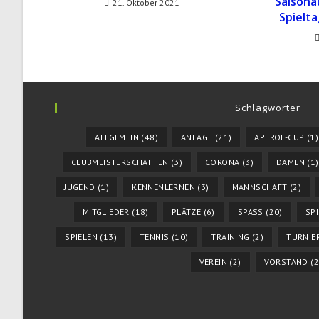
Saisona
21. Oktober 2021
Spielt
Schlagwörter
ALLGEMEIN
(48)
ANLAGE
(21)
APEROL-CUP
(1)
CLUBMEISTERSCHAFTEN
(3)
CORONA
(3)
DAMEN
(1)
JUGEND
(1)
KENNENLERNEN
(3)
MANNSCHAFT
(2)
MITGLIEDER
(18)
PLÄTZE
(6)
SPASS
(20)
SP
SPIELEN
(13)
TENNIS
(10)
TRAINING
(2)
TURNIE
VEREIN
(2)
VORSTAND
(2