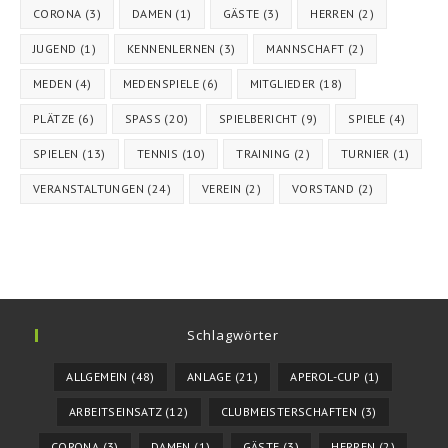
CORONA
(3)
DAMEN
(1)
GÄSTE
(3)
HERREN
(2)
JUGEND
(1)
KENNENLERNEN
(3)
MANNSCHAFT
(2)
MEDEN
(4)
MEDENSPIELE
(6)
MITGLIEDER
(18)
PLÄTZE
(6)
SPASS
(20)
SPIELBERICHT
(9)
SPIELE
(4)
SPIELEN
(13)
TENNIS
(10)
TRAINING
(2)
TURNIER
(1)
VERANSTALTUNGEN
(24)
VEREIN
(2)
VORSTAND
(2)
Schlagwörter
ALLGEMEIN
(48)
ANLAGE
(21)
APEROL-CUP
(1)
ARBEITSEINSATZ
(12)
CLUBMEISTERSCHAFTEN
(3)
CORONA
(3)
DAMEN
(1)
GÄSTE
(3)
HERREN
(2)