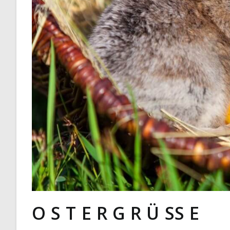
O S T E R G R Ü SS E