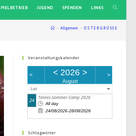
SPIELBETRIEB
JUGEND
SPENDEN
LINKS
WEBSITE-
SUCHE
>
Allgemein
>
O S T E R G R Ü SS E
UMSCHALTE
Veranstaltungskalender
<
2026
>
<
>
August
List
Tennis-Sommer-Camp 2026
24
All day
24/08/2026-28/08/2026
Schlagwörter