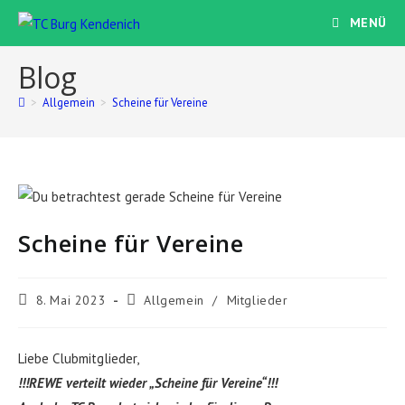
Zum
MENÜ
Inhalt
springen
Blog
>
Allgemein
>
Scheine für Vereine
Scheine für Vereine
Beitrag
Beitrags-
8. Mai 2023
Allgemein
/
Mitglieder
veröffentlicht:
Kategorie:
Liebe Clubmitglieder,
!!!REWE verteilt wieder „Scheine für Vereine“!!!