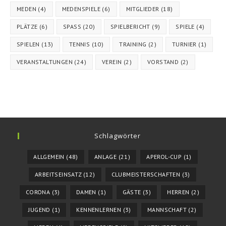
MEDEN
(4)
MEDENSPIELE
(6)
MITGLIEDER
(18)
PLÄTZE
(6)
SPASS
(20)
SPIELBERICHT
(9)
SPIELE
(4)
SPIELEN
(13)
TENNIS
(10)
TRAINING
(2)
TURNIER
(1)
VERANSTALTUNGEN
(24)
VEREIN
(2)
VORSTAND
(2)
Schlagwörter
ALLGEMEIN
(48)
ANLAGE
(21)
APEROL-CUP
(1)
ARBEITSEINSATZ
(12)
CLUBMEISTERSCHAFTEN
(3)
CORONA
(3)
DAMEN
(1)
GÄSTE
(3)
HERREN
(2)
JUGEND
(1)
KENNENLERNEN
(3)
MANNSCHAFT
(2)