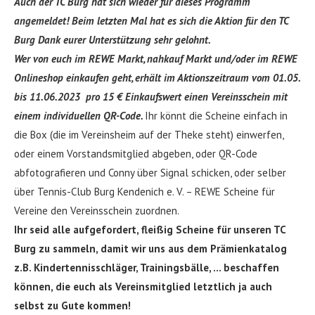
Auch der TC Burg hat sich wieder für dieses Programm
angemeldet! Beim letzten Mal hat es sich die Aktion für den TC
Burg Dank eurer Unterstützung sehr gelohnt.
Wer von euch im REWE Markt, nahkauf Markt und/oder im REWE
Onlineshop einkaufen geht, erhält im Aktionszeitraum vom 01.05.
bis 11.06.2023 pro 15 € Einkaufswert einen Vereinsschein mit
einem individuellen QR-Code.
Ihr könnt die Scheine einfach in
die Box (die im Vereinsheim auf der Theke steht) einwerfen,
oder einem Vorstandsmitglied abgeben, oder QR-Code
abfotografieren und Conny über Signal schicken, oder selber
über Tennis-Club Burg Kendenich e. V. – REWE Scheine für
Vereine den Vereinsschein zuordnen.
Ihr seid alle aufgefordert, fleißig Scheine für unseren TC
Burg zu sammeln, damit wir uns aus dem Prämienkatalog
z.B. Kindertennisschläger, Trainingsbälle, … beschaffen
können, die euch als Vereinsmitglied letztlich ja auch
selbst zu Gute kommen!