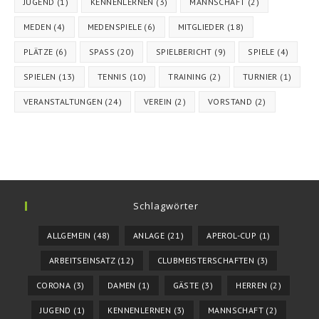
JUGEND
(1)
KENNENLERNEN
(3)
MANNSCHAFT
(2)
MEDEN
(4)
MEDENSPIELE
(6)
MITGLIEDER
(18)
PLÄTZE
(6)
SPASS
(20)
SPIELBERICHT
(9)
SPIELE
(4)
SPIELEN
(13)
TENNIS
(10)
TRAINING
(2)
TURNIER
(1)
VERANSTALTUNGEN
(24)
VEREIN
(2)
VORSTAND
(2)
Schlagwörter
ALLGEMEIN
(48)
ANLAGE
(21)
APEROL-CUP
(1)
ARBEITSEINSATZ
(12)
CLUBMEISTERSCHAFTEN
(3)
CORONA
(3)
DAMEN
(1)
GÄSTE
(3)
HERREN
(2)
JUGEND
(1)
KENNENLERNEN
(3)
MANNSCHAFT
(2)