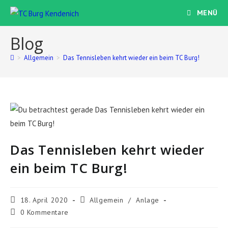
Zum
MENÜ
Inhalt
springen
Blog
>
Allgemein
>
Das Tennisleben kehrt wieder ein beim TC Burg!
Das Tennisleben kehrt wieder
ein beim TC Burg!
Beitrag
Beitrags-
18. April 2020
Allgemein
/
Anlage
veröffentlicht:
Kategorie:
Beitrags-
0 Kommentare
Kommentare: