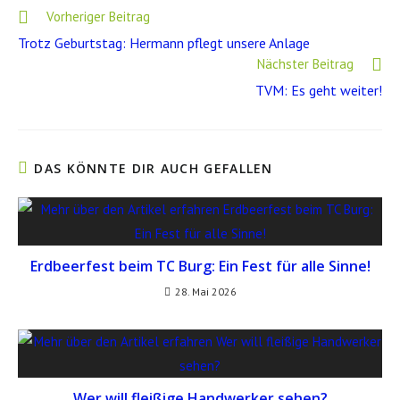
Weitere
Vorheriger Beitrag
Artikel
Trotz Geburtstag: Hermann pflegt unsere Anlage
ansehen
Nächster Beitrag
TVM: Es geht weiter!
DAS KÖNNTE DIR AUCH GEFALLEN
Erdbeerfest beim TC Burg: Ein Fest für alle Sinne!
28. Mai 2026
Wer will fleißige Handwerker sehen?