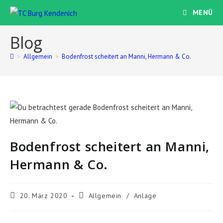
Zum
MENÜ
Inhalt
springen
Blog
>
Allgemein
>
Bodenfrost scheitert an Manni, Hermann & Co.
Bodenfrost scheitert an Manni,
Hermann & Co.
Beitrag
Beitrags-
20. März 2020
Allgemein
/
Anlage
veröffentlicht:
Kategorie: