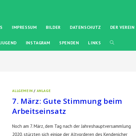
ES
IMPRESSUM
BILDER
DATENSCHUTZ
DER VEREIN
JUGEND
INSTAGRAM
SPENDEN
LINKS
WEBSITE-
SUCHE
UMSCHALTEN
ALLGEMEIN
/
ANLAGE
7. März: Gute Stimmung beim
Arbeitseinsatz
Noch am 7. März, dem Tag nach der Jahreshauptversammlung
2020, stürzten sich einige der Altvorderen des Kendenicher