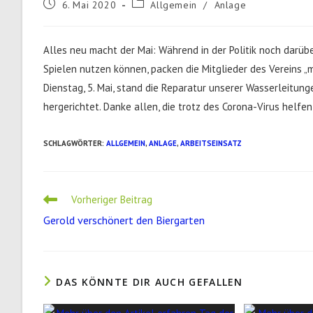
Beitrag
Beitrags-
6. Mai 2020
Allgemein
/
Anlage
veröffentlicht:
Kategorie:
Alles neu macht der Mai: Während in der Politik noch darübe
Spielen nutzen können, packen die Mitglieder des Vereins „m
Dienstag, 5. Mai, stand die Reparatur unserer Wasserleitun
hergerichtet. Danke allen, die trotz des Corona-Virus helfen
SCHLAGWÖRTER
:
ALLGEMEIN
,
ANLAGE
,
ARBEITSEINSATZ
Weitere
Vorheriger Beitrag
Artikel
Gerold verschönert den Biergarten
ansehen
DAS KÖNNTE DIR AUCH GEFALLEN