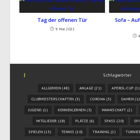
Tag der offenen Tür
Sofa – Auf
9. Mai 2022
Schlagwörter
ALLGEMEIN
(48)
ANLAGE
(21)
APEROL-CUP
(1)
CLUBMEISTERSCHAFTEN
(3)
CORONA
(3)
DAMEN
(1)
JUGEND
(1)
KENNENLERNEN
(3)
MANNSCHAFT
(2)
MITGLIEDER
(18)
PLÄTZE
(6)
SPASS
(20)
SP
SPIELEN
(13)
TENNIS
(10)
TRAINING
(2)
TURNIE