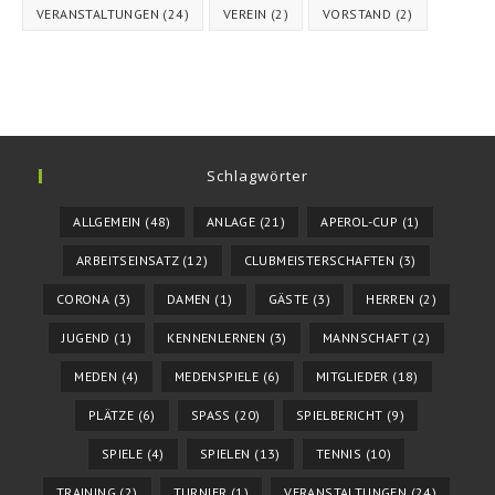
VERANSTALTUNGEN
(24)
VEREIN
(2)
VORSTAND
(2)
Schlagwörter
ALLGEMEIN
(48)
ANLAGE
(21)
APEROL-CUP
(1)
ARBEITSEINSATZ
(12)
CLUBMEISTERSCHAFTEN
(3)
CORONA
(3)
DAMEN
(1)
GÄSTE
(3)
HERREN
(2)
JUGEND
(1)
KENNENLERNEN
(3)
MANNSCHAFT
(2)
MEDEN
(4)
MEDENSPIELE
(6)
MITGLIEDER
(18)
PLÄTZE
(6)
SPASS
(20)
SPIELBERICHT
(9)
SPIELE
(4)
SPIELEN
(13)
TENNIS
(10)
TRAINING
(2)
TURNIER
(1)
VERANSTALTUNGEN
(24)