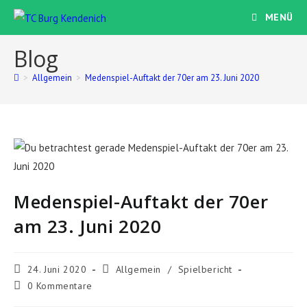
Zum
MENÜ
Inhalt
springen
Blog
>
Allgemein
>
Medenspiel-Auftakt der 70er am 23. Juni 2020
Medenspiel-Auftakt der 70er
am 23. Juni 2020
Beitrag
Beitrags-
24. Juni 2020
Allgemein
/
Spielbericht
veröffentlicht:
Kategorie:
Beitrags-
0 Kommentare
Kommentare: