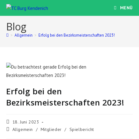
Zum
MENÜ
Inhalt
springen
Blog
>
Allgemein
>
Erfolg bei den Bezirksmeisterschaften 2023!
Erfolg bei den
Bezirksmeisterschaften 2023!
Beitrag
18. Juni 2023
veröffentlicht:
Beitrags-
Allgemein
/
Mitglieder
/
Spielbericht
Kategorie: