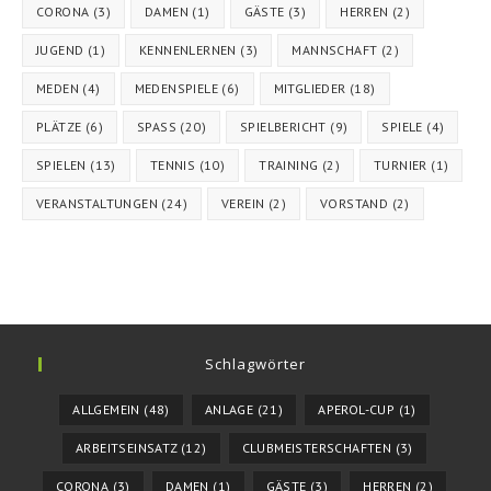
CORONA
(3)
DAMEN
(1)
GÄSTE
(3)
HERREN
(2)
JUGEND
(1)
KENNENLERNEN
(3)
MANNSCHAFT
(2)
MEDEN
(4)
MEDENSPIELE
(6)
MITGLIEDER
(18)
PLÄTZE
(6)
SPASS
(20)
SPIELBERICHT
(9)
SPIELE
(4)
SPIELEN
(13)
TENNIS
(10)
TRAINING
(2)
TURNIER
(1)
VERANSTALTUNGEN
(24)
VEREIN
(2)
VORSTAND
(2)
Schlagwörter
ALLGEMEIN
(48)
ANLAGE
(21)
APEROL-CUP
(1)
ARBEITSEINSATZ
(12)
CLUBMEISTERSCHAFTEN
(3)
CORONA
(3)
DAMEN
(1)
GÄSTE
(3)
HERREN
(2)