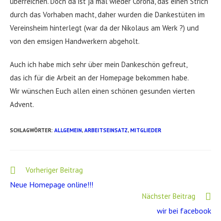
überreichen. Doch da ist ja mal wieder Corona, das einen Strich
durch das Vorhaben macht, daher wurden die Dankestüten im
Vereinsheim hinterlegt (war da der Nikolaus am Werk ?) und
von den emsigen Handwerkern abgeholt.
Auch ich habe mich sehr über mein Dankeschön gefreut,
das ich für die Arbeit an der Homepage bekommen habe.
Wir wünschen Euch allen einen schönen gesunden vierten
Advent.
SCHLAGWÖRTER
:
ALLGEMEIN
,
ARBEITSEINSATZ
,
MITGLIEDER
Weitere
Vorheriger Beitrag
Artikel
Neue Homepage online!!!
ansehen
Nächster Beitrag
wir bei facebook