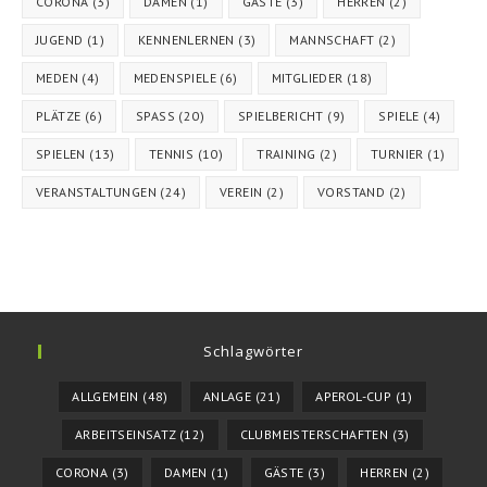
CORONA
(3)
DAMEN
(1)
GÄSTE
(3)
HERREN
(2)
JUGEND
(1)
KENNENLERNEN
(3)
MANNSCHAFT
(2)
MEDEN
(4)
MEDENSPIELE
(6)
MITGLIEDER
(18)
PLÄTZE
(6)
SPASS
(20)
SPIELBERICHT
(9)
SPIELE
(4)
SPIELEN
(13)
TENNIS
(10)
TRAINING
(2)
TURNIER
(1)
VERANSTALTUNGEN
(24)
VEREIN
(2)
VORSTAND
(2)
Schlagwörter
ALLGEMEIN
(48)
ANLAGE
(21)
APEROL-CUP
(1)
ARBEITSEINSATZ
(12)
CLUBMEISTERSCHAFTEN
(3)
CORONA
(3)
DAMEN
(1)
GÄSTE
(3)
HERREN
(2)