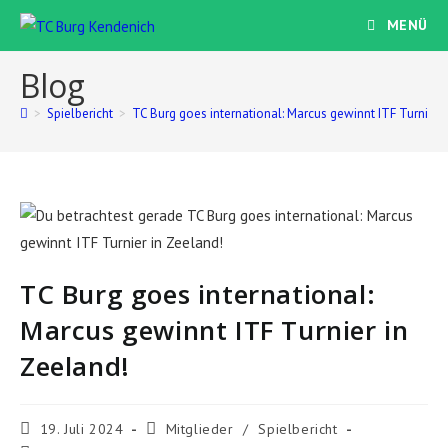
Zum
MENÜ
Inhalt
springen
Blog
>
Spielbericht
>
TC Burg goes international: Marcus gewinnt ITF Turnier 
TC Burg goes international:
Marcus gewinnt ITF Turnier in
Zeeland!
Beitrag
Beitrags-
19. Juli 2024
Mitglieder
/
Spielbericht
veröffentlicht:
Kategorie: