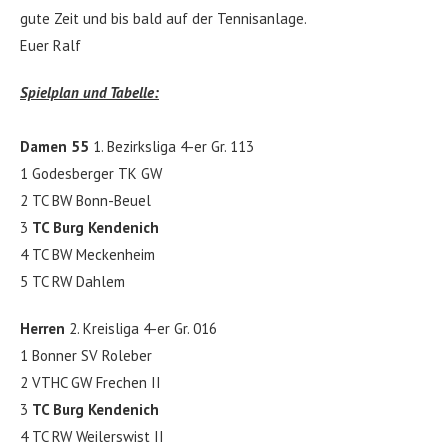
gute Zeit und bis bald auf der Tennisanlage.
Euer Ralf
Spielplan und Tabelle:
Damen 55
1. Bezirksliga 4-er Gr. 113
1 Godesberger TK GW
2 TC BW Bonn-Beuel
3
TC Burg Kendenich
4 TC BW Meckenheim
5 TC RW Dahlem
Herren
2. Kreisliga 4-er Gr. 016
1 Bonner SV Roleber
2 VTHC GW Frechen II
3
TC Burg Kendenich
4 TC RW Weilerswist II