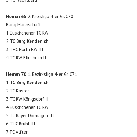
Herren 65
2. Kreisliga 4-er Gr. 070
Rang Mannschaft
1 Euskirchener TC RW
2
TC Burg Kendenich
3 THC Hürth RW III
4 TC RW Bliesheim II
Herren 70
1. Bezirksliga 4-er Gr. 071
1
TC Burg Kendenich
2 TC Kaster
3 TC RW Königsdorf II
4 Euskirchener TC RW
5 TC Bayer Dormagen III
6 THC Brühl III
7 TC Alfter