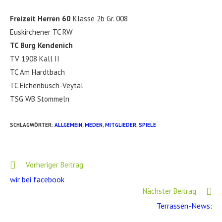
Freizeit
Herren 60
Klasse 2b Gr. 008
Euskirchener TC RW
TC Burg Kendenich
TV 1908 Kall II
TC Am Hardtbach
TC Eichenbusch-Veytal
TSG WB Stommeln
SCHLAGWÖRTER
:
ALLGEMEIN
,
MEDEN
,
MITGLIEDER
,
SPIELE
Weitere
Vorheriger Beitrag
Artikel
wir bei facebook
ansehen
Nächster Beitrag
Terrassen-News: