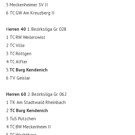
5 Meckenheimer SV II
6 TC GW Am Kreuzberg II
H
erren 40
1. Bezirksliga Gr. 028
1 TC RW Weilerswist
2 TC Ville
3 TC Röttgen
4 TC Alfter
5.
TC Burg Kendenich
6 TV Geislar
Herren 60
2. Bezirksliga Gr. 062
1 TK Am Stadtwald Rheinbach
2
TC Burg Kendenich
3 TuS Pützchen
4 TC BW Meckenheim II
5 TC Wachtberg