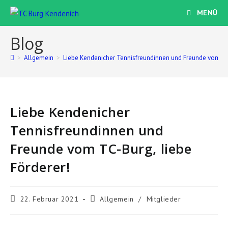
Zum
MENÜ
Inhalt
springen
Blog
>
Allgemein
>
Liebe Kendenicher Tennisfreundinnen und Freunde vom TC-
Liebe Kendenicher
Tennisfreundinnen und
Freunde vom TC-Burg, liebe
Förderer!
Beitrag
Beitrags-
22. Februar 2021
Allgemein
/
Mitglieder
veröffentlicht:
Kategorie: